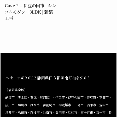
Case 2 – 伊豆の国市 | シン
プルモダン×3LDK | 新築
工事
本社：〒419-0112 静岡県田方郡函南町柏谷916-5
【静岡県全域】
静岡市（清水区・葵区・駿河区）・伊東市・伊豆の国市・伊豆市・下田市・
掛川市・菊川市・湖西市・御前崎市・御殿場市・三島市・沼津市・焼津市・
袋井市・島田市・藤枝市・熱海市・磐田市・浜松市・富士宮市・富士市・牧